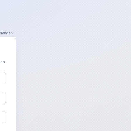
rlands
ren.