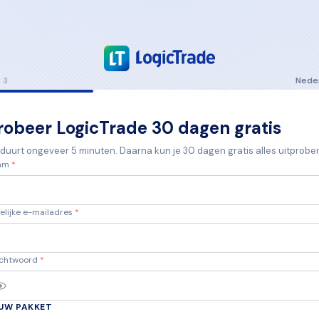
Nede
 3
robeer LogicTrade 30 dagen gratis
 duurt ongeveer 5 minuten. Daarna kun je 30 dagen gratis alles uitprobe
am
*
elijke e-mailadres
*
chtwoord
*
UW PAKKET