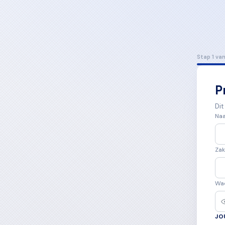
Stap 1 van
P
Dit
Na
Zak
Wa
JO